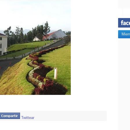
Miem
Twittear