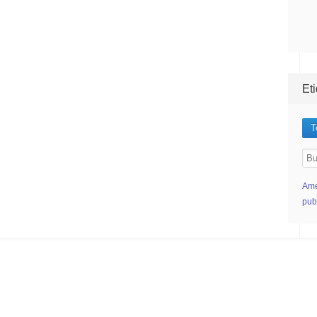
Et
T
Ame
pub