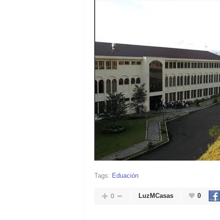
Tags:
Eduación
0
LuzMCasas
0