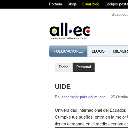
Portada
Blogs
Crear blog
Códigos posta
PUBLICACIONES
BLOGS
MIEMBR
Todos
Personal
UIDE
Ecuador mejor país del mundo
25 Octubr
Universidad Internacional del Ecuador,
Cumpke tus sueños, entra en la mejor 
tienen demanda en el medio económico l