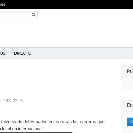
les
OS
DIRECTO
Pu
e 2015, 22:25
En
Universiadd del Ecuador, encontrarás las carreras que
C
ocal en internacional ..