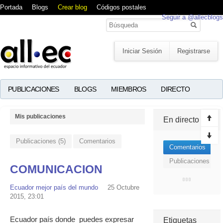
Portada
Blogs
Crear blog
Códigos postales
Seguir a @allecblogs
Iniciar Sesión
Registrarse
PUBLICACIONES
BLOGS
MIEMBROS
DIRECTO
Mis publicaciones
En directo
Publicaciones (5)
Comentarios
Comentarios
Publicaciones
COMUNICACION
Ecuador mejor país del mundo
25 Octubre
2015, 23:01
Ecuador país donde puedes expresar
Etiquetas